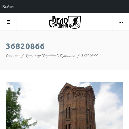
Войти
36820866
Главная
Урочище “Городок”, Путивль
36820866