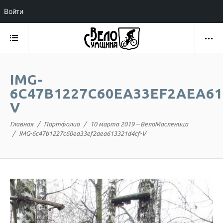
Войти
IMG-
6C47B1227C60EA33EF2AEA61
V
Главная
Портфолио
10 марта 2019 – ВелоМасленица
IMG-6c47b1227c60ea33ef2aea613321d4cf-V