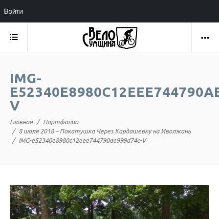
Войти
IMG-
E52340E8980C12EEE744790A
V
Главная
Портфолио
8 июля 2018 – Покатушка Через Кардашевку на Иволжань
IMG-e52340e8980c12eee744790ae999d74c-V