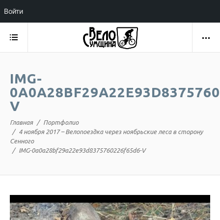
Войти
IMG-
0A0A28BF29A22E93D8375760
V
Главная
Портфолио
4 ноября 2017 – Велопоездка через ноябрьские леса в сторону
Сенного
IMG-0a0a28bf29a22e93d8375760226f65d6-V