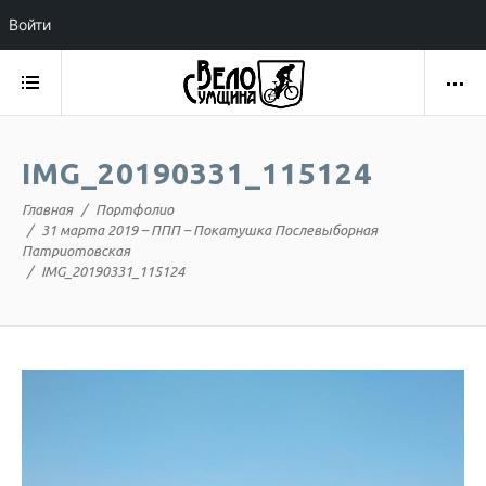
Войти
IMG_20190331_115124
Главная
Портфолио
31 марта 2019 – ППП – Покатушка Послевыборная
Патриотовская
IMG_20190331_115124