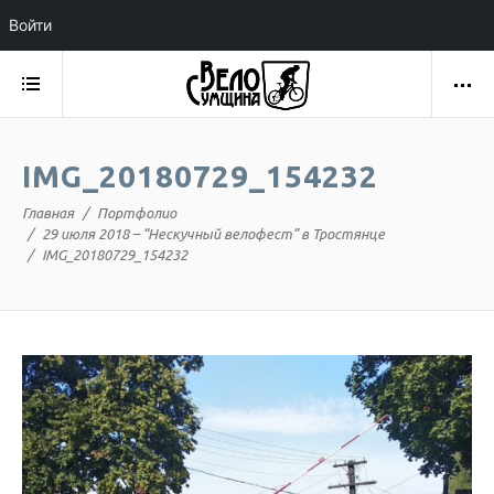
Войти
IMG_20180729_154232
Главная
Портфолио
29 июля 2018 – “Нескучный велофест” в Тростянце
IMG_20180729_154232