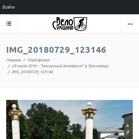
Войти
IMG_20180729_123146
Главная
Портфолио
29 июля 2018 – “Нескучный велофест” в Тростянце
IMG_20180729_123146