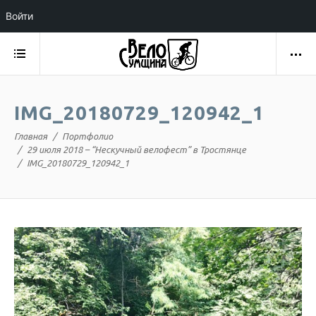
Войти
IMG_20180729_120942_1
Главная
Портфолио
29 июля 2018 – “Нескучный велофест” в Тростянце
IMG_20180729_120942_1