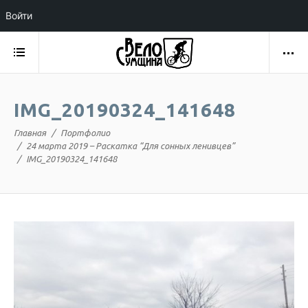
Войти
IMG_20190324_141648
Главная
Портфолио
24 марта 2019 – Раскатка “Для сонных ленивцев”
IMG_20190324_141648