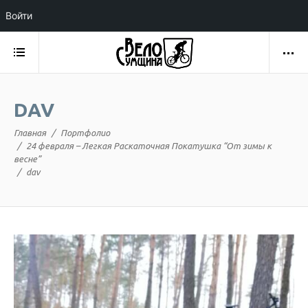
Войти
DAV
Главная
Портфолио
24 февраля – Легкая Раскаточная Покатушка “От зимы к
весне”
dav