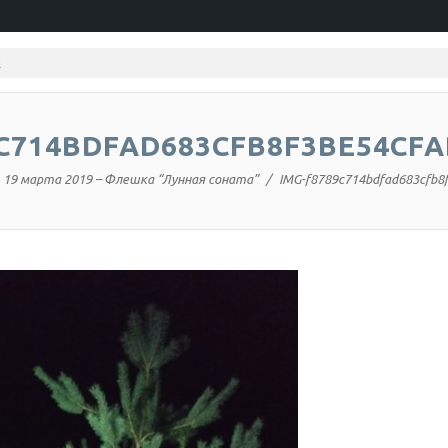
9C714BDFAD683CFB8F3BE54CFA
19 марта 2019 – Флешка “Лунная соната”
IMG-f8789c714bdfad683cfb8