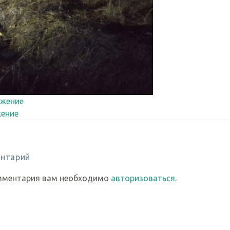
жение
ение
нтарий
мментария вам необходимо
авторизоваться
.