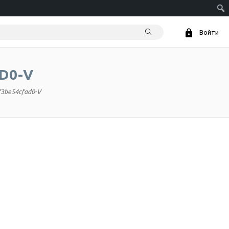
Войти
D0-V
f3be54cfad0-V