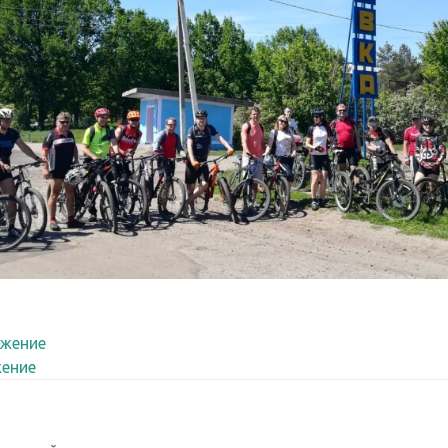
жение
ение