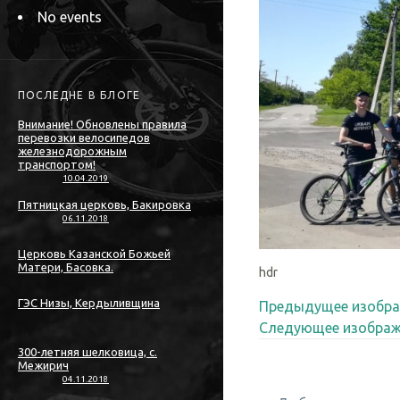
No events
ПОСЛЕДНЕ В БЛОГЕ
Внимание! Обновлены правила
перевозки велосипедов
железнодорожным
транспортом!
10.04.2019
Пятницкая церковь, Бакировка
06.11.2018
Церковь Казанской Божьей
Матери, Басовка.
hdr
ГЭС Низы, Кердыливщина
Предыдущее изобра
Следующее изображ
300-летняя шелковица, с.
Межирич
04.11.2018