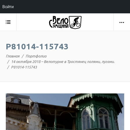
Войти
P81014-115743
Главная
Портфолио
14 октября 2018 – Велотурне в Тростянец полями, лугами.
P81014-115743