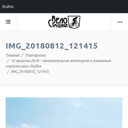
Войти
IMG_20180812_121415
Главная
Портфолио
12 августа 2018 – Увлекательное велотурне к каменным
порогам реки Любка
IMG_20180812_121415