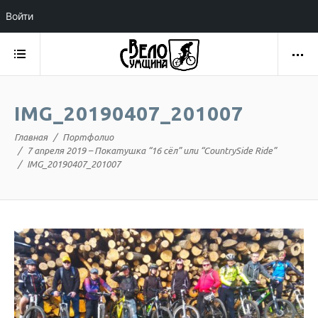
Войти
IMG_20190407_201007
Главная
Портфолио
7 апреля 2019 – Покатушка “16 сёл” или “CountrySide Ride”
IMG_20190407_201007