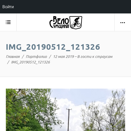
Войти
IMG_20190512_121326
Главная
Портфолио
12 мая 2019 – В гости к страусам
IMG_20190512_121326