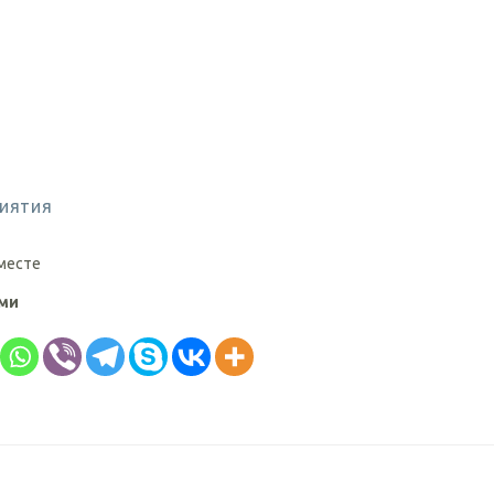
иятия
 месте
ями