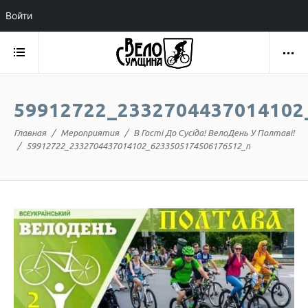
Войти
59912722_2332704437014102
Главная
Мероприятия
В Гості До Сусіда! ВелоДень У Полтаві!
59912722_2332704437014102_6233505174506176512_n