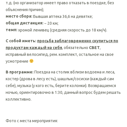
т.д. (но организатор имеет право отказать в поездке, без
объяснения причин);
место сбора:
Бывшая аптека 36,6 на девятке;
общая дистанция:
~ 20 км;
темп:
хромой ленивец (средняя скорость до 18 км/ч).
С собой иметь:
просьба заблаговременно скупиться по
продуктам каждый на себя
, обязательно
СВЕТ
,
исправный велосипед, рем. комплект, остальное на свое
усмотрение
В программе:
Поездка на столик вблизи водоема и леса,
костер (дрова в лесу есть), шашлык/сосиски (каждый сам
себе), музыка (у кого есть, берите колонки). Возвращаемся
ночью, ориентировочно в 1:30, данный вопрос будем решать
коллективно.
Фото с места мероприятия: