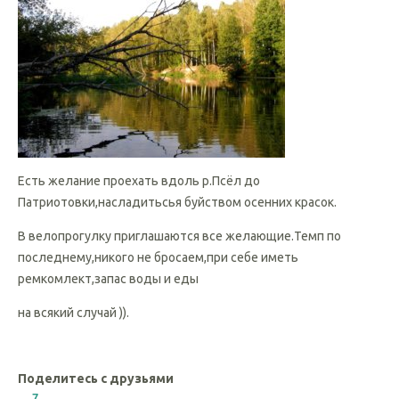
Есть желание проехать вдоль р.Псёл до
Патриотовки,насладитьсья буйством осенних красок.
В велопрогулку приглашаются все желающие.Темп по
последнему,никого не бросаем,при себе иметь
ремкомлект,запас воды и еды
на всякий случай )).
Поделитесь с друзьями
7