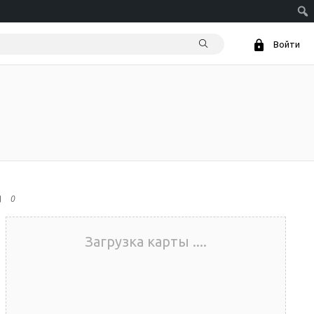
Войти
0
Загрузка карты ....