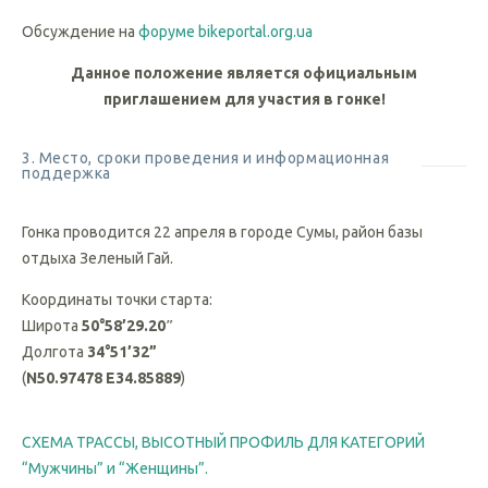
Главный судья соревнований СНК Гонтовенко Е.В.
Обсуждение на
форуме bikeportal.org.ua
Данное положение является официальным
приглашением для участия в гонке!
3. Место, сроки проведения и информационная
поддержка
Гонка проводится 22 апреля в городе Сумы, район базы
отдыха Зеленый Гай.
Координаты точки старта:
Широта
50°58’29.20″
Долгота
34°51’32”
(
N50.97478 E34.85889
)
СХЕМА ТРАССЫ, ВЫСОТНЫЙ ПРОФИЛЬ ДЛЯ КАТЕГОРИЙ