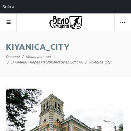
Войти
KIYANICA_CITY
Главная
Мероприятия
В Кияницу через Иволжанское грунтами
kiyanica_city