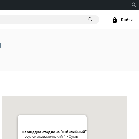
Войти
0
Площадка стадиона “Юбилейный”
Проулок академический 1 - Сумы