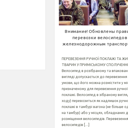
Внимание! Обновлены прав
перевозки велосипедов
железнодорожным транспор
ПЕРЕВЕЗЕННЯ РУЧНОЇ ПОКЛАЖІ ТА Ж
ТВАРИН У ПРИМІСЬКОМУ СПОЛУЧЕННІ 
Велосипед в розібраному та впакова
вигляді допускається до перевезення
умови, що його можна розмістити у міс
призначеному для перевезення ручної
поклажі. Велосипед в зібраному вигляд
ходу) перевозиться як надлишок ручн
поклажі в тамбурі вагона (не більше 
на тамбур) або у місцях, обладнаних 
розміщення велосипедів. Перевезенн
велосипедів […]