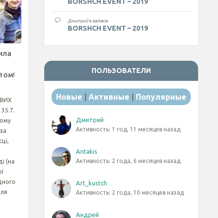
BORSHCH EVENT – 2019
Дмитрий
к записи
BORSHCH EVENT – 2019
ила
ПОЛЬЗОВАТЕЛИ
том!
Новые
|
Активные
|
Популярные
ИВИХ
35.7.
Дмитрий
ному
Активность: 1 год, 11 месяцев назад
 за
ці,
Antakis
Активность: 2 года, 6 месяцев назад
і (на
ої
одного
Art_kustch
для
Активность: 2 года, 10 месяцев назад
я
Андрей