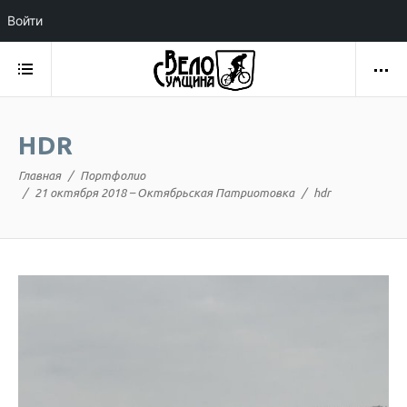
Войти
HDR
Главная
Портфолио
21 октября 2018 – Октябрьская Патриотовка
hdr