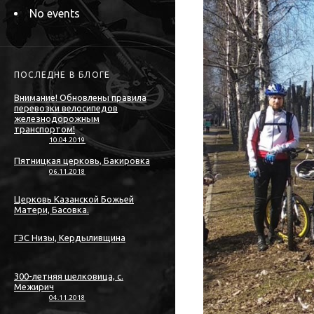
No events
ПОСЛЕДНЕ В БЛОГЕ
Внимание! Обновлены правила
перевозки велосипедов
железнодорожным
транспортом!
10.04.2019
Пятницкая церковь, Бакировка
06.11.2018
Церковь Казанской Божьей
Матери, Басовка.
ГЭС Низы, Кердыливщина
300-летняя шелковица, с.
Межирич
04.11.2018