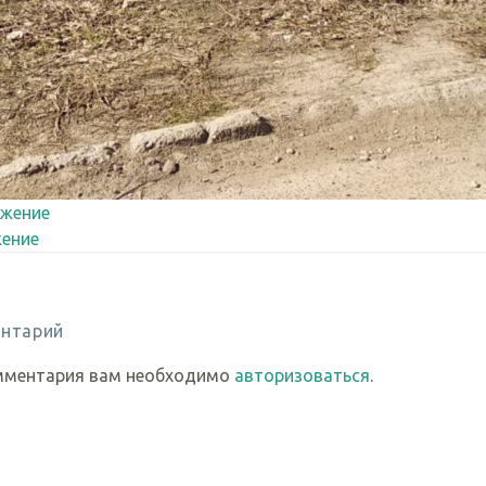
жение
ение
нтарий
мментария вам необходимо
авторизоваться
.