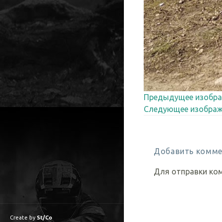
Предыдущее изобра
Следующее изображ
Добавить комме
Для отправки ко
Create by
St/Co