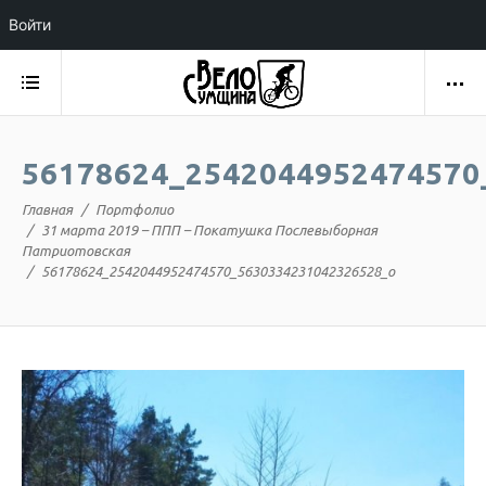
Войти
56178624_2542044952474570
Главная
Портфолио
31 марта 2019 – ППП – Покатушка Послевыборная
Патриотовская
56178624_2542044952474570_5630334231042326528_o