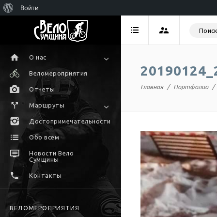
Войти
О нас
20190124_
Веломероприятия
Главная
Портфолио
Отчеты
Маршруты
Достопримечательности
Обо всем
Новости Вело
Сумщины
Контакты
ВЕЛОМЕРОПРИЯТИЯ