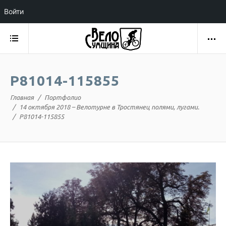
Войти
P81014-115855
Главная
Портфолио
14 октября 2018 – Велотурне в Тростянец полями, лугами.
P81014-115855