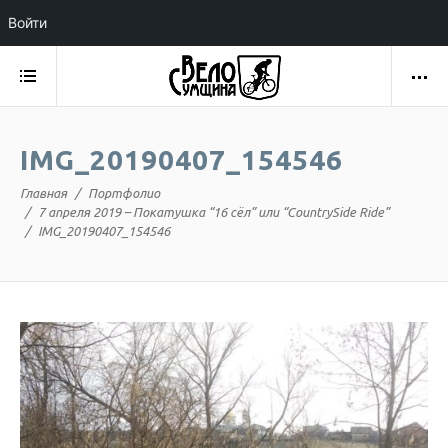
Войти
IMG_20190407_154546
Главная
Портфолио
7 апреля 2019 – Покатушка “16 сёл” или “CountrySide Ride”
IMG_20190407_154546