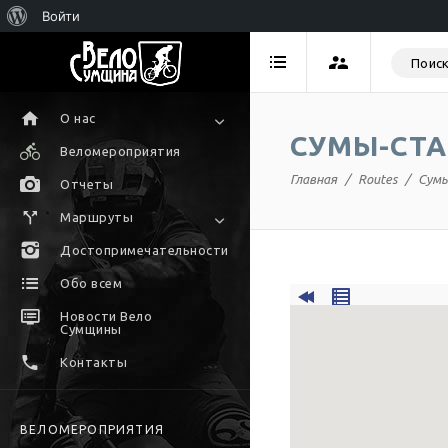
Войти
О нас
СУМЫ-СТА
Веломероприятия
Главная
Routes
Сумы
Отчеты
Маршруты
Достопримечательности
Обо всем
Новости Вело
Сумщины
Контакты
ВЕЛОМЕРОПРИЯТИЯ