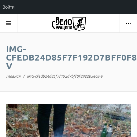
Войти
IMG-
CFEDB24D85F7F192D7BFF0F8
V
Главная
IMG-cfedb24d85f7f192d7bff0f8922b5ec8-V