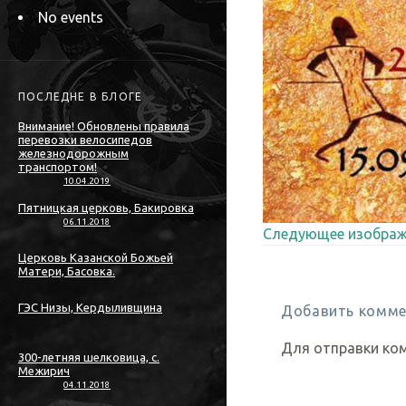
No events
ПОСЛЕДНЕ В БЛОГЕ
Внимание! Обновлены правила
перевозки велосипедов
железнодорожным
транспортом!
10.04.2019
Пятницкая церковь, Бакировка
06.11.2018
Следующее изображ
Церковь Казанской Божьей
Матери, Басовка.
ГЭС Низы, Кердыливщина
Добавить комме
Для отправки ко
300-летняя шелковица, с.
Межирич
04.11.2018