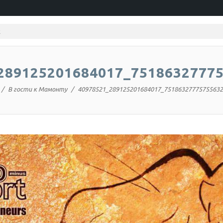
289125201684017_7518632777
В гости к Мамонту
40978521_289125201684017_75186327775755632