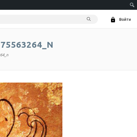
Войти
575563264_N
64_n