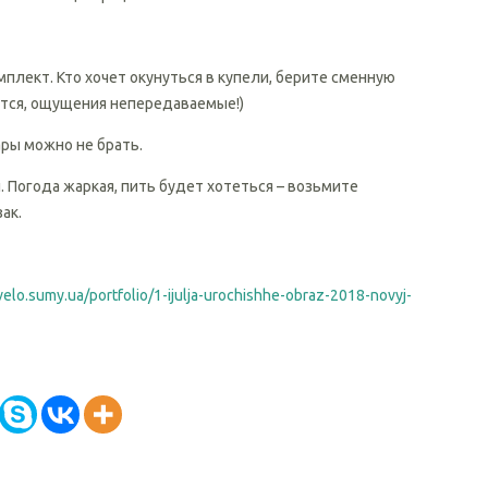
мплект. Кто хочет окунуться в купели, берите сменную
тся, ощущения непередаваемые!)
ры можно не брать.
Погода жаркая, пить будет хотеться – возьмите
ак.
velo.sumy.ua/portfolio/1-ijulja-urochishhe-obraz-2018-novyj-