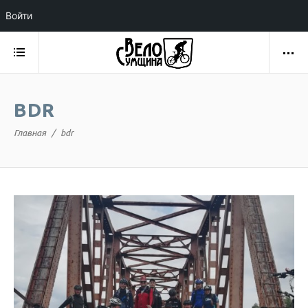
Войти
BDR
Главная
bdr